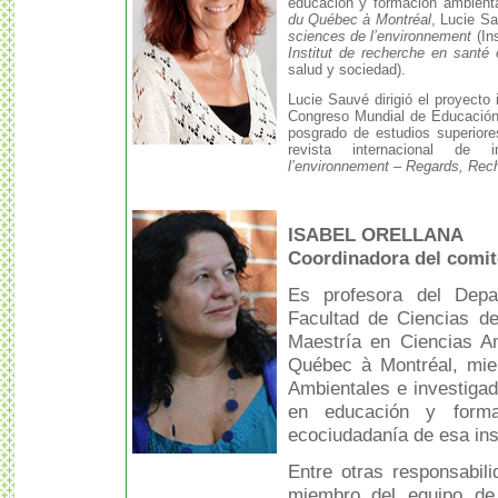
educación y formación ambient
du Québec à Montréal
, Lucie S
sciences de l’environnement
(In
Institut de recherche en santé
salud y sociedad).
Lucie Sauvé dirigió el proyecto
Congreso Mundial de Educación
posgrado de estudios superiore
revista internacional de 
l’environnement – Regards, Rec
ISABEL ORELLANA
Coordinadora del comit
Es profesora del Depa
Facultad de Ciencias de
Maestría en Ciencias Am
Québec à Montréal, miem
Ambientales e investigad
en educación y form
ecociudadanía de esa inst
Entre otras responsabili
miembro del equipo de 